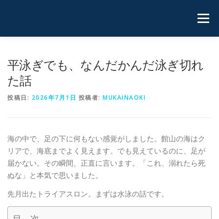
コ
ン
メニュ
テ
ン
ツ
ホーム
実 績
プロフィール
運用サイト
平泳ぎでも、なんだかんだ泳ぎ切れ
へ
た話
ス
キ
ブログ
お問い合わせ
投稿日:
2026年7月1日
投稿者:
MUKAINAOKI
ッ
プ
海の中で、足の下に何もない感覚がしました。館山の海はク
リアで、海底までよく見えます。でも見えているのに、足が
届かない。その瞬間、正直に言います。「これ、溺れたら死
ぬな」と本気で思いました。
先月出たトライアスロン。まずは水泳の話です。
目 次