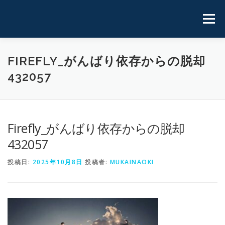
コ
ン
メニュ
テ
ン
ツ
ホーム
実 績
プロフィール
運用サイト
FIREFLY_がんばり依存からの脱却
へ
432057
ス
キ
ブログ
お問い合わせ
ッ
プ
Firefly_がんばり依存からの脱却
432057
投稿日:
2025年10月8日
投稿者:
MUKAINAOKI