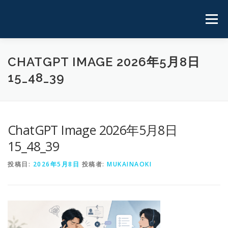
コ
ン
メニュ
テ
ン
ツ
ホーム
実 績
プロフィール
運用サイト
CHATGPT IMAGE 2026年5月8日
へ
15_48_39
ス
キ
ブログ
お問い合わせ
ッ
プ
ChatGPT Image 2026年5月8日
15_48_39
投稿日:
2026年5月8日
投稿者:
MUKAINAOKI