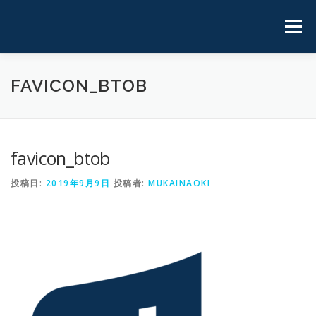
コ
ン
メニュ
テ
ン
ツ
ホーム
実 績
プロフィール
運用サイト
FAVICON_BTOB
へ
ス
キ
ブログ
お問い合わせ
ッ
favicon_btob
プ
投稿日:
2019年9月9日
投稿者:
MUKAINAOKI