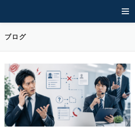
コ
ン
メニュ
テ
ン
ツ
ホーム
実 績
プロフィール
運用サイト
ブログ
へ
ス
キ
ブログ
お問い合わせ
ッ
ブ
プ
ロ
グ